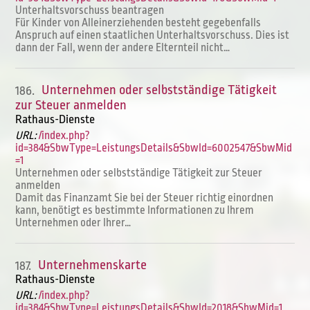
Unterhaltsvorschuss beantragen
Für Kinder von Alleinerziehenden besteht gegebenfalls
Anspruch auf einen staatlichen Unterhaltsvorschuss. Dies ist
dann der Fall, wenn der andere Elternteil nicht…
Unternehmen oder selbstständige Tätigkeit
186.
zur Steuer anmelden
Rathaus-Dienste
URL:
/index.php?
id=384&SbwType=LeistungsDetails&SbwId=6002547&SbwMid
=1
Unternehmen oder selbstständige Tätigkeit zur Steuer
anmelden
Damit das Finanzamt Sie bei der Steuer richtig einordnen
kann, benötigt es bestimmte Informationen zu Ihrem
Unternehmen oder Ihrer…
Unternehmenskarte
187.
Rathaus-Dienste
URL:
/index.php?
id=384&SbwType=LeistungsDetails&SbwId=2018&SbwMid=1