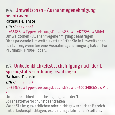
Umweltzonen - Ausnahmegenehmigung
196.
beantragen
Rathaus-Dienste
URL:
/index.php?
id=384&SbwType=LeistungsDetails&SbwId=1722&SbwMid=1
Umweltzonen - Ausnahmegenehmigung beantragen
Ohne passende Umweltplakette dürfen Sie in Umweltzonen
nur fahren, wenn Sie eine Ausnahmegenehmigung haben. Für
Prüfungs-, Probe-, oder…
Unbedenklichkeitsbescheinigung nach der 1.
197.
Sprengstoffverordnung beantragen
Rathaus-Dienste
URL:
/index.php?
id=384&SbwType=LeistungsDetails&SbwId=6020403&SbwMid
=1
Unbedenklichkeitsbescheinigung nach der 1.
Sprengstoffverordnung beantragen
Wenn Sie im gewerblichen oder nicht gewerblichen Bereich
mit erlaubnispflichtigen, explosionsgefährlichen Stoffen…