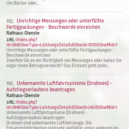
Um Bücher oder…
Unrichtige Messungen oder unterfüllte
192.
Fertigpackungen - Beschwerde einreichen
Rathaus-Dienste
URL:
/index.php?
id=384&SbwType=LeistungsDetails&SbwId=1010&SbwMid=1
Unrichtige Messungen oder unterfüllte Fertigpackungen -
Beschwerde einreichen
Zweifeln Sie an der Richtigkeit von Messungen oder haben Sie
sogar einen Betrugsverdacht? Das Eichamt geht jeder…
Unbemannte Luftfahrtsysteme (Drohnen) -
193.
Aufstiegserlaubnis beantragen
Rathaus-Dienste
URL:
/index.php?
id=384&SbwType=LeistungsDetails&SbwId=2467&SbwMid=1
Unbemannte Luftfahrtsysteme (Drohnen) -
Aufstiegserlaubnis beantragen
Drohnen sind unbemannte Luftfahrzeuge. Die
Einsatzmöglichkeiten sind sehr vielfältig, unter anderem im