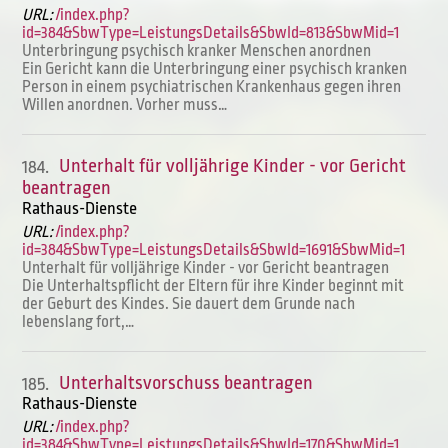
URL:
/index.php?
id=384&SbwType=LeistungsDetails&SbwId=813&SbwMid=1
Unterbringung psychisch kranker Menschen anordnen
Ein Gericht kann die Unterbringung einer psychisch kranken
Person in einem psychiatrischen Krankenhaus gegen ihren
Willen anordnen. Vorher muss…
Unterhalt für volljährige Kinder - vor Gericht
184.
beantragen
Rathaus-Dienste
URL:
/index.php?
id=384&SbwType=LeistungsDetails&SbwId=1691&SbwMid=1
Unterhalt für volljährige Kinder - vor Gericht beantragen
Die Unterhaltspflicht der Eltern für ihre Kinder beginnt mit
der Geburt des Kindes. Sie dauert dem Grunde nach
lebenslang fort,…
Unterhaltsvorschuss beantragen
185.
Rathaus-Dienste
URL:
/index.php?
id=384&SbwType=LeistungsDetails&SbwId=170&SbwMid=1