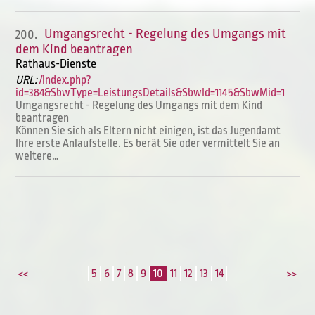
Umgangsrecht - Regelung des Umgangs mit
200.
dem Kind beantragen
Rathaus-Dienste
URL:
/index.php?
id=384&SbwType=LeistungsDetails&SbwId=1145&SbwMid=1
Umgangsrecht - Regelung des Umgangs mit dem Kind
beantragen
Können Sie sich als Eltern nicht einigen, ist das Jugendamt
Ihre erste Anlaufstelle. Es berät Sie oder vermittelt Sie an
weitere…
5
6
7
8
9
10
11
12
13
14