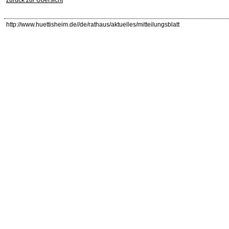
http://www.huettisheim.de//de/rathaus/aktuelles/mitteilungsblatt