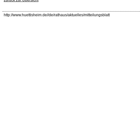
http://www.huettisheim.de//de/rathaus/aktuelles/mitteilungsblatt