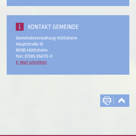
KONTAKT GEMEINDE
Gemeindeverwaltung Hüttisheim
Hauptstraße 33
89185 Hüttisheim
Fon: 07305 956172-0
E-Mail schreiben