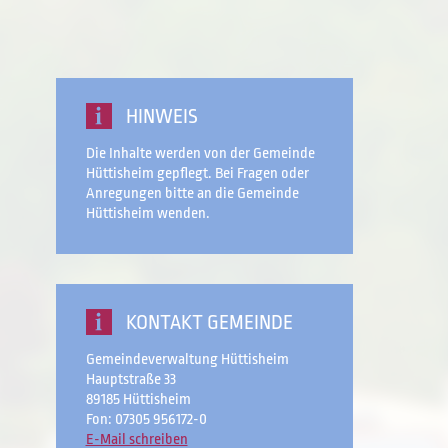
HINWEIS
Die Inhalte werden von der Gemeinde
Hüttisheim gepflegt. Bei Fragen oder
Anregungen bitte an die Gemeinde
Hüttisheim wenden.
KONTAKT GEMEINDE
Gemeindeverwaltung Hüttisheim
Hauptstraße 33
89185 Hüttisheim
Fon: 07305 956172-0
E-Mail schreiben