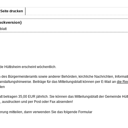
Seite drucken
uckversion)
latt
de Hüttisheim erscheint wöchentlich.
n des Bürgermeisteramts sowie anderer Behörden, kirchliche Nachrichten, Informat
anstaltungshinweise. Beiträge für das Mitteilungsblatt können per E-Mail an
die Re
den
latt betragen 35,00 EUR jährlich. Sie können das Mitteilungsblatt der Gemeinde Hü
n, ausdrucken und per Post oder Fax absenden!
rung mitteilen, dann verwenden Sie das folgende Formular