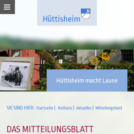
Hüttisheim macht Laune
SIE SIND HIER:
|
|
|
Startseite
Rathaus
Aktuelles
Mitteilungsblatt
DAS MITTEILUNGSBLATT