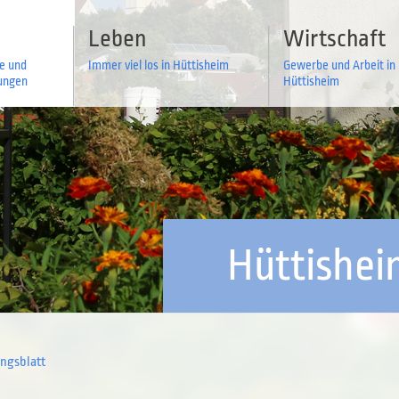
Leben
Wirtschaft
ce und
Immer viel los in Hüttisheim
Gewerbe und Arbeit in
tungen
Hüttisheim
Hüttishe
ungsblatt