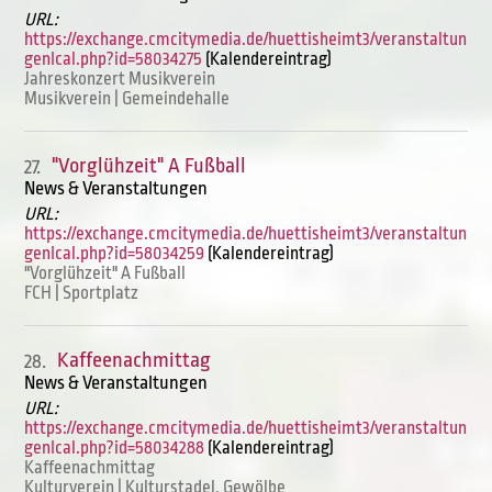
URL:
https://exchange.cmcitymedia.de/huettisheimt3/veranstaltun
genIcal.php?id=58034275
(Kalendereintrag)
Jahreskonzert Musikverein
Musikverein | Gemeindehalle
"Vorglühzeit" A Fußball
27.
News & Veranstaltungen
URL:
https://exchange.cmcitymedia.de/huettisheimt3/veranstaltun
genIcal.php?id=58034259
(Kalendereintrag)
"Vorglühzeit" A Fußball
FCH | Sportplatz
Kaffeenachmittag
28.
News & Veranstaltungen
URL:
https://exchange.cmcitymedia.de/huettisheimt3/veranstaltun
genIcal.php?id=58034288
(Kalendereintrag)
Kaffeenachmittag
Kulturverein | Kulturstadel, Gewölbe