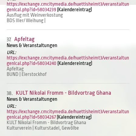
https://exchange.cmcitymedia.de/huettisheimt3/veranstaltun
genIcal.php?id=58034239
(Kalendereintrag)
Ausflug mit Weinverkostung
BDS Iller/ Weihung |
Apfeltag
37.
News & Veranstaltungen
URL:
https://exchange.cmcitymedia.de/huettisheimt3/veranstaltun
genIcal.php?id=58034240
(Kalendereintrag)
Apfeltag
BUND | Eierstockhof
KULT Nikolai Fromm - Bildvortrag Ghana
38.
News & Veranstaltungen
URL:
https://exchange.cmcitymedia.de/huettisheimt3/veranstaltun
genIcal.php?id=58034267
(Kalendereintrag)
KULT Nikolai Fromm - Bildvortrag Ghana
Kulturverein | Kulturstadel, Gewölbe