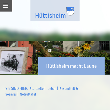
Hüttisheim macht Laune
SIE SIND HIER:
|
|
Startseite
Leben
Gesundheit &
|
Soziales
Notruftafel