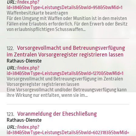
URL:
/index.php?
id=384&SbwType=LeistungsDetails&SbwId=958&SbwMid=1
Waffenbesitzkarte beantragen
Für den Umgang mit Waffen oder Munition ist in den meisten
Fällen eine Erlaubnis erforderlich. Für den Erwerb oder Besitz
von erlaubnispflichtigen Schusswaffen…
Vorsorgevollmacht und Betreuungsverfügung
122.
im Zentralen Vorsorgeregister registrieren lassen
Rathaus-Dienste
URL:
/index.php?
id=384&SbwType=LeistungsDetails&SbwId=1270&SbwMid=1
Vorsorgevollmacht und Betreuungsverfügung im Zentralen
Vorsorgeregister registrieren lassen
Eine Vorsorgevollmacht und/oder Betreuungsverfügung kann
ihre Wirkung nur entfalten, wenn sie im…
Voranmeldung der Eheschließung
123.
Rathaus-Dienste
URL:
/index.php?
id=384&SbwType=LeistungsDetails&SbwId=6023183&SbwMid=