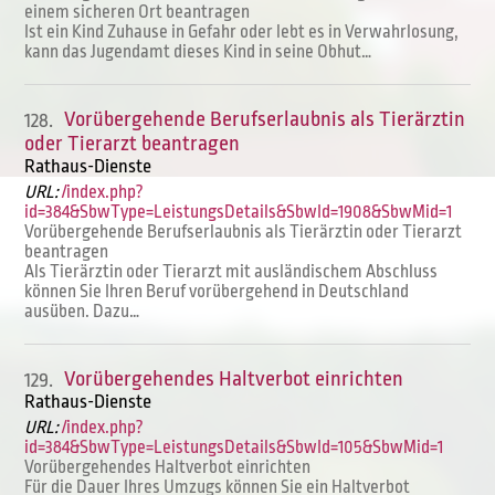
einem sicheren Ort beantragen
Ist ein Kind Zuhause in Gefahr oder lebt es in Verwahrlosung,
kann das Jugendamt dieses Kind in seine Obhut…
Vorübergehende Berufserlaubnis als Tierärztin
128.
oder Tierarzt beantragen
Rathaus-Dienste
URL:
/index.php?
id=384&SbwType=LeistungsDetails&SbwId=1908&SbwMid=1
Vorübergehende Berufserlaubnis als Tierärztin oder Tierarzt
beantragen
Als Tierärztin oder Tierarzt mit ausländischem Abschluss
können Sie Ihren Beruf vorübergehend in Deutschland
ausüben. Dazu…
Vorübergehendes Haltverbot einrichten
129.
Rathaus-Dienste
URL:
/index.php?
id=384&SbwType=LeistungsDetails&SbwId=105&SbwMid=1
Vorübergehendes Haltverbot einrichten
Für die Dauer Ihres Umzugs können Sie ein Haltverbot