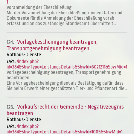
1
Voranmeldung der Eheschließung
Mit der Voranmeldung der Eheschließung können Daten und
Dokumente für die Anmeldung der Eheschließung vorab
erfasst und an das zuständige Standesamt übermittelt…
Vorlagebescheinigung beantragen,
124.
Transportgenehmigung beantragen
Rathaus-Dienste
URL:
/index.php?
id=384&SbwType=LeistungsDetails&SbwId=6021211&SbwMid=1
Vorlagebescheinigung beantragen, Transportgenehmigung
beantragen
Eine Vorlagebescheinigung dient als Bestätigung dafür, dass
Sie beim Erwerb einer geschützten Tier- und Pflanzenart die…
Vorkaufsrecht der Gemeinde - Negativzeugnis
125.
beantragen
Rathaus-Dienste
URL:
/index.php?
id=384&SbwType=LeistungsDetails&SbwId=1005&SbwMid=1