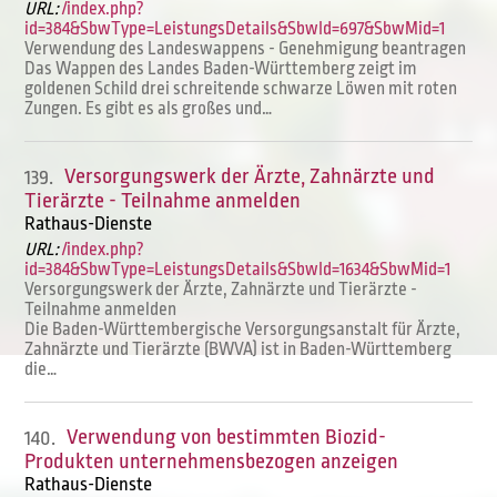
URL:
/index.php?
id=384&SbwType=LeistungsDetails&SbwId=697&SbwMid=1
Verwendung des Landeswappens - Genehmigung beantragen
Das Wappen des Landes Baden-Württemberg zeigt im
goldenen Schild drei schreitende schwarze Löwen mit roten
Zungen. Es gibt es als großes und…
Versorgungswerk der Ärzte, Zahnärzte und
139.
Tierärzte - Teilnahme anmelden
Rathaus-Dienste
URL:
/index.php?
id=384&SbwType=LeistungsDetails&SbwId=1634&SbwMid=1
Versorgungswerk der Ärzte, Zahnärzte und Tierärzte -
Teilnahme anmelden
Die Baden-Württembergische Versorgungsanstalt für Ärzte,
Zahnärzte und Tierärzte (BWVA) ist in Baden-Württemberg
die…
Verwendung von bestimmten Biozid-
140.
Produkten unternehmensbezogen anzeigen
Rathaus-Dienste