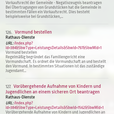
Vorkaufsrecht der Gemeinde - Negativzeugnis beantragen
Bei Übertragungen von Grundstücken hat die Gemeinde in
bestimmten Fällen ein Vorkaufsrecht. Dies besteht
beispielsweise bei Grundstücken,…
Vormund bestellen
126.
Rathaus-Dienste
URL:
/index.php?
id=384&SbwType=LeistungsDetails&SbwId=797&SbwMid=1
Vormund bestellen
Regelmäßig begründet das Familiengericht eine
Vormundschaft. Es ordnet die Vormundschaft an und bestellt
den Vormund. In bestimmten Situationen ist das zuständige
Jugendamt…
Vorübergehende Aufnahme von Kindern und
127.
Jugendlichen an einem sicheren Ort beantragen
Rathaus-Dienste
URL:
/index.php?
id=384&SbwType=LeistungsDetails&SbwId=1562&SbwMid=1
Vorübergehende Aufnahme von Kindern und Jugendlichen an