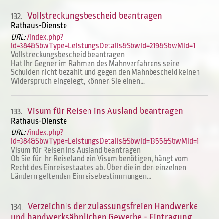
Vollstreckungsbescheid beantragen
132.
Rathaus-Dienste
URL:
/index.php?
id=384&SbwType=LeistungsDetails&SbwId=219&SbwMid=1
Vollstreckungsbescheid beantragen
Hat Ihr Gegner im Rahmen des Mahnverfahrens seine
Schulden nicht bezahlt und gegen den Mahnbescheid keinen
Widerspruch eingelegt, können Sie einen…
Visum für Reisen ins Ausland beantragen
133.
Rathaus-Dienste
URL:
/index.php?
id=384&SbwType=LeistungsDetails&SbwId=1355&SbwMid=1
Visum für Reisen ins Ausland beantragen
Ob Sie für Ihr Reiseland ein Visum benötigen, hängt vom
Recht des Einreisestaates ab. Über die in den einzelnen
Ländern geltenden Einreisebestimmungen…
Verzeichnis der zulassungsfreien Handwerke
134.
und handwerksähnlichen Gewerbe - Eintragung