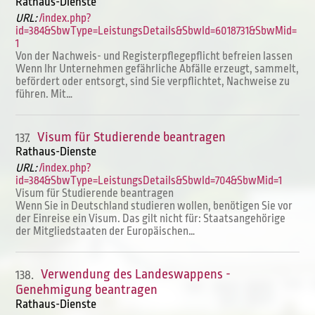
Rathaus-Dienste
URL:
/index.php?
id=384&SbwType=LeistungsDetails&SbwId=6018731&SbwMid=
1
Von der Nachweis- und Registerpflegepflicht befreien lassen
Wenn Ihr Unternehmen gefährliche Abfälle erzeugt, sammelt,
befördert oder entsorgt, sind Sie verpflichtet, Nachweise zu
führen. Mit…
Visum für Studierende beantragen
137.
Rathaus-Dienste
URL:
/index.php?
id=384&SbwType=LeistungsDetails&SbwId=704&SbwMid=1
Visum für Studierende beantragen
Wenn Sie in Deutschland studieren wollen, benötigen Sie vor
der Einreise ein Visum. Das gilt nicht für: Staatsangehörige
der Mitgliedstaaten der Europäischen…
Verwendung des Landeswappens -
138.
Genehmigung beantragen
Rathaus-Dienste