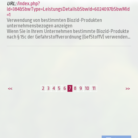
URL:
/index.php?
id=384&SbwType=LeistungsDetails&SbwId=6024097&SbwMid
=1
Verwendung von bestimmten Biozid-Produkten
unternehmensbezogen anzeigen
Wenn Sie in Ihrem Unternehmen bestimmte Biozid-Produkte
nach § 15c der Gefahrstoffverordnung (GefStoffV) verwenden…
2
3
4
5
6
7
8
9
10
11