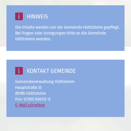
HINWEIS
Die Inhalte werden von der Gemeinde Hüttisheim gepflegt.
Bei Fragen oder Anregungen bitte an die Gemeinde
Hüttisheim wenden.
KONTAKT GEMEINDE
Gemeindeverwaltung Hüttisheim
Hauptstraße 33
89185 Hüttisheim
Fon: 07305 956172-0
E-Mail schreiben